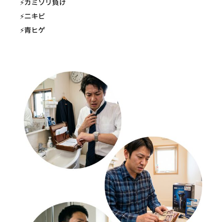
⚡カミソリ負け
⚡ニキビ
⚡青ヒゲ