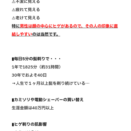
⚠️不潔に見える
⚠️疲れて見える
⚠️老けて見える
特に
男性は顔の中心にヒゲがあるので、その人の印象に直
結しやすい
のは当然です。
▮毎日5分の髭剃りで・・・
1年で1825分（約31時間）
30年でおよそ40日
→人生で１ヶ月以上髭を剃り続けている…
▮カミソリや電動シェーバーの買い替え
生涯金額は40万円以上
▮ヒゲ剃りの肌影響