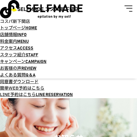
SELFMADE コスパ新下関店
コスパ新下関店
トップページ
HOME
店舗情報
INFO
料金案内
MENU
アクセス
ACCESS
スタッフ紹介
STAFF
キャンペーン
CAMPAIGN
お客様の声
REVIEW
よくある質問
Q＆A
同意書ダウンロード
簡単WEB予約はこちら
LINE予約はこちら
LINE RESERVATION