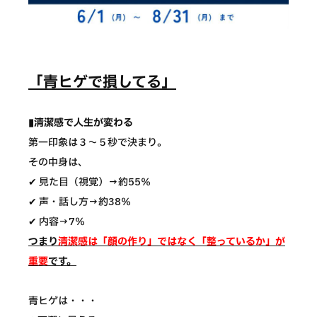
「青ヒゲで損してる」
▮清潔感で人生が変わる
第一印象は３〜５秒で決まり。
その中身は、
✔ 見た目（視覚）→約55％
✔ 声・話し方→約38％
✔ 内容→7％
つまり
清潔感は「顔の作り」ではなく「整っているか」が
重要
です。
青ヒゲは・・・