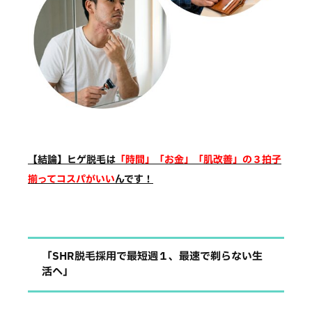
【結論】ヒゲ脱毛は
「時間」「お金」「肌改善」の３拍子
揃ってコスパがいい
んです！
「SHR脱毛採用で最短週１、最速で剃らない生
活へ」