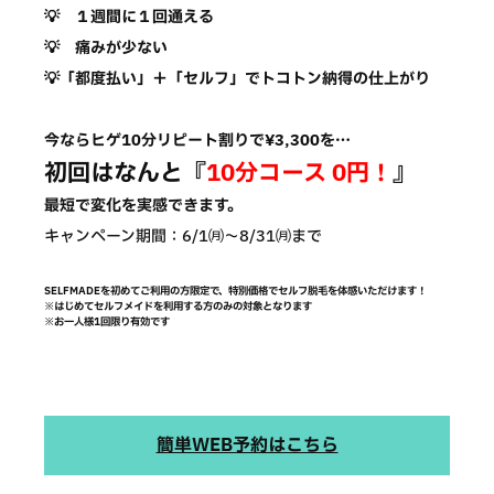
💡 １週間に１回通える
💡 痛みが少ない
💡「都度払い」
＋「セルフ」でトコトン納得の
仕上がり
今ならヒゲ10分リピート割りで¥3,300を…
初回はなんと『
10分コース 0円！
』
最短で変化を実感できます。
キャンペーン期間：6/1㈪～8/31㈪まで
SELFMADEを初めてご利用の方限定で、特別価格でセルフ脱毛を体感いただけます！
※はじめてセルフメイドを利用する方のみの対象となります
※お一人様1回限り有効です
簡単WEB予約はこちら