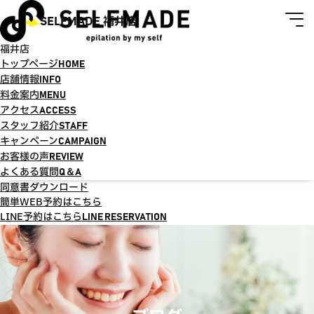
SELFMADE 福井店
福井店
トップページ
HOME
店舗情報
INFO
料金案内
MENU
アクセス
ACCESS
スタッフ紹介
STAFF
キャンペーン
CAMPAIGN
お客様の声
REVIEW
よくある質問
Q＆A
同意書ダウンロード
簡単WEB予約はこちら
LINE予約はこちら
LINE RESERVATION