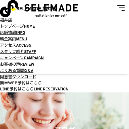
SELFMADE 福井店
福井店
トップページ
HOME
店舗情報
INFO
料金案内
MENU
アクセス
ACCESS
スタッフ紹介
STAFF
キャンペーン
CAMPAIGN
お客様の声
REVIEW
よくある質問
Q＆A
同意書ダウンロード
簡単WEB予約はこちら
LINE予約はこちら
LINE RESERVATION