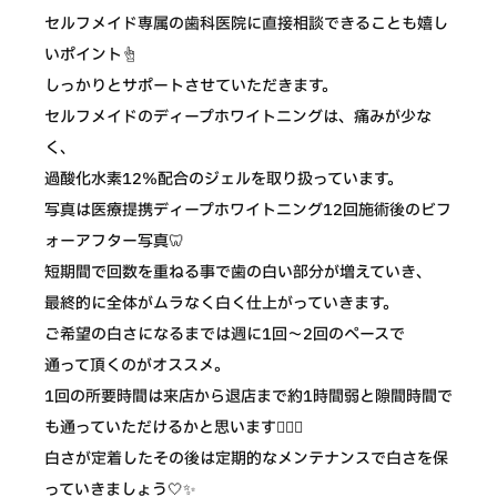
セルフメイド専属の歯科医院に直接相談できることも嬉し
いポイント☝️
しっかりとサポートさせていただきます。
セルフメイドのディープホワイトニングは、痛みが少な
く、
過酸化水素12％配合のジェルを取り扱っています。
写真は医療提携ディープホワイトニング12回施術後のビフ
ォーアフター写真🦷
短期間で回数を重ねる事で歯の白い部分が増えていき、
最終的に全体がムラなく白く仕上がっていきます。
ご希望の白さになるまでは週に1回〜2回のペースで
通って頂くのがオススメ。
1回の所要時間は来店から退店まで約1時間弱と隙間時間で
も通っていただけるかと思います💁🏻‍♀️
白さが定着したその後は定期的なメンテナンスで白さを保
っていきましょう🤍✨