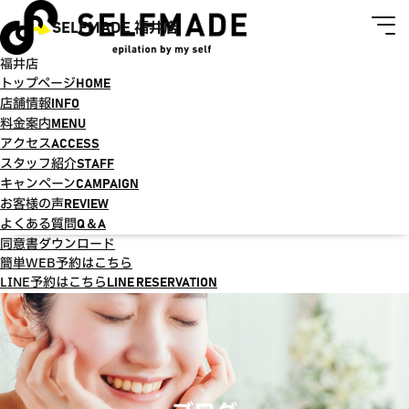
SELFMADE 福井店
福井店
トップページ
HOME
店舗情報
INFO
料金案内
MENU
アクセス
ACCESS
スタッフ紹介
STAFF
キャンペーン
CAMPAIGN
お客様の声
REVIEW
よくある質問
Q＆A
同意書ダウンロード
簡単WEB予約はこちら
LINE予約はこちら
LINE RESERVATION