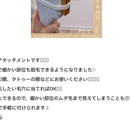
チメントです💁🏻‍♀️
で細かい部位も脱毛できるようになりました✨
、タトゥーの際などにお使いください💁🏻‍♀️✨
たい毛穴に当てればOK👍🏼
大できるので、細かい部位のムダ毛まで見えてしまうことも🥺
円で手軽に付けられます♪
