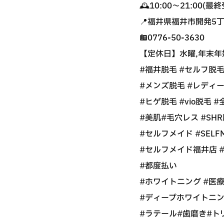
🕰10:00〜21:00(最終
📍福井県福井市開発5丁
☎️0776-50-3630
【定休日】水曜,年末年始
#福井脱毛 #セルフ脱
#メンズ脱毛 #レディ
#ヒゲ脱毛 #vio脱毛 
#美肌#毛穴レス #SHR
#セルフメイド #SELF
#セルフメイド福井店 
#都度払い
#ホワイトニング #医
#ディープホワイトニン
#ラテール#歯磨き#ト