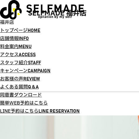
SELFMADE 福井店
福井店
トップページ
HOME
店舗情報
INFO
料金案内
MENU
アクセス
ACCESS
スタッフ紹介
STAFF
キャンペーン
CAMPAIGN
お客様の声
REVIEW
よくある質問
Q＆A
同意書ダウンロード
簡単WEB予約はこちら
LINE予約はこちら
LINE RESERVATION