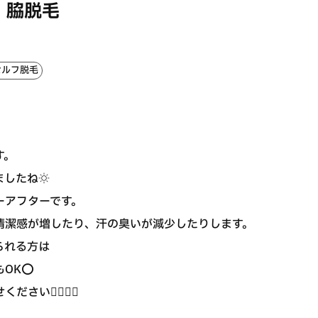
】脇脱毛
セルフ脱毛
す。
したね☀️
ーアフターです。
清潔感が増したり、汗の臭いが減少したりします。
られる方は
OK⭕️
さい🙇🏻‍♀️✨