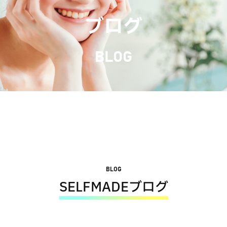
ブログ
BLOG
BLOG
SELFMADEブログ