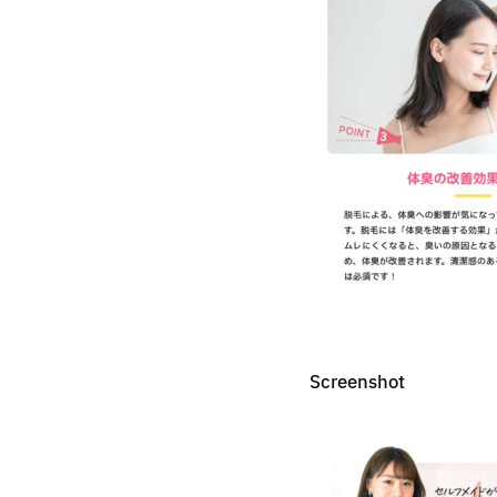
Screenshot