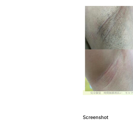
Screenshot