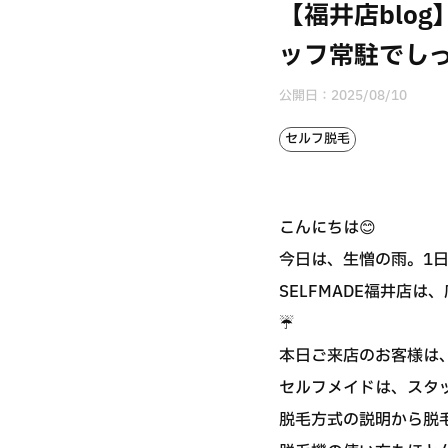
【福井店blo
ッフ常駐でし
公開日：
2025/08/10
セルフ脱毛
こんにちは😊
今日は、生憎の雨。1日
SELFMADE福井店
☔️
本日ご来店のお客様は
セルフメイドは、スタ
脱毛方式の説明から脱