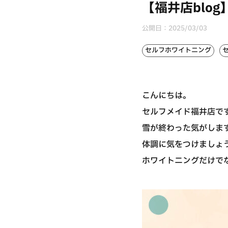
【福井店blo
公開日：
2025/03/03
セルフホワイトニング
こんにちは。
セルフメイド福井店で
雪が終わった気がします
体調に気をつけましょ
ホワイトニングだけで