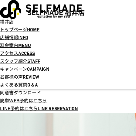
SELFMADE 福井店
福井店
トップページ
HOME
店舗情報
INFO
料金案内
MENU
アクセス
ACCESS
スタッフ紹介
STAFF
キャンペーン
CAMPAIGN
お客様の声
REVIEW
よくある質問
Q＆A
同意書ダウンロード
簡単WEB予約はこちら
LINE予約はこちら
LINE RESERVATION