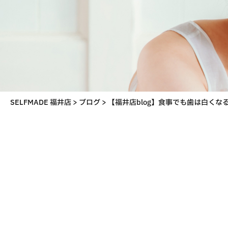
SELFMADE 福井店
>
ブログ
>
【福井店blog】食事でも歯は白くな