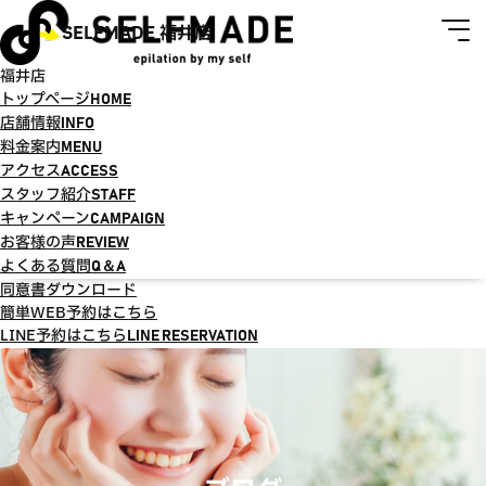
SELFMADE 福井店
福井店
トップページ
HOME
店舗情報
INFO
料金案内
MENU
アクセス
ACCESS
スタッフ紹介
STAFF
キャンペーン
CAMPAIGN
お客様の声
REVIEW
よくある質問
Q＆A
同意書ダウンロード
簡単WEB予約はこちら
LINE予約はこちら
LINE RESERVATION