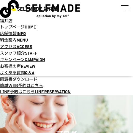
SELFMADE 福井店
福井店
トップページ
HOME
店舗情報
INFO
料金案内
MENU
アクセス
ACCESS
スタッフ紹介
STAFF
キャンペーン
CAMPAIGN
お客様の声
REVIEW
よくある質問
Q＆A
同意書ダウンロード
簡単WEB予約はこちら
LINE予約はこちら
LINE RESERVATION