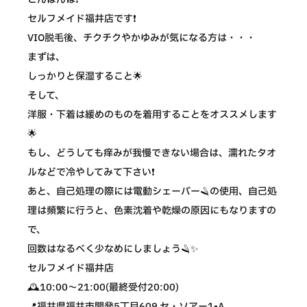
セルフメイド福井店です❗️
VIO脱毛後、チクチクやかゆみが気になる方は・・・
まずは、
しっかりと保湿すること🌟
そして、
洋服・下着は緩めのものを着用することをオススメします
🌟
もし、どうしても痒みが我慢できない場合は、濡れたタオ
ルなどで冷やしてみて下さい❗️
あと、自己処理の際には電動シェーバー🪒の使用、自己処
理は頻繁に行うと、色素沈着や乾燥の原因にもなりますの
で、
回数はなるべく少なめにしましょう🪒✨
セルフメイド福井店
🕰10:00〜21:00(最終受付20:00)
📍福井県福井市開発5丁目609 セ・ソアー1-A