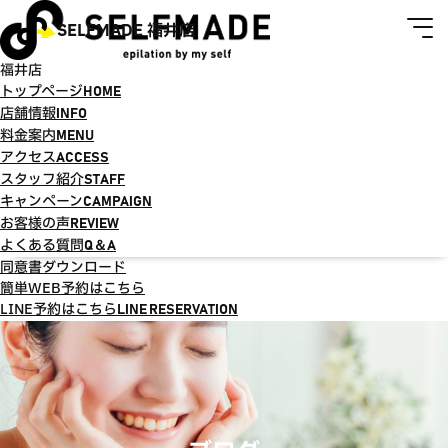
SELFMADE 福井店
福井店
トップページ
HOME
店舗情報
INFO
料金案内
MENU
アクセス
ACCESS
スタッフ紹介
STAFF
キャンペーン
CAMPAIGN
お客様の声
REVIEW
よくある質問
Q＆A
同意書ダウンロード
簡単WEB予約はこちら
LINE予約はこちら
LINE RESERVATION