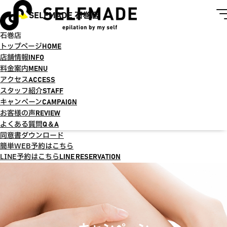
SELFMADE 石巻店
石巻店
トップページ
HOME
店舗情報
INFO
料金案内
MENU
アクセス
ACCESS
スタッフ紹介
STAFF
キャンペーン
CAMPAIGN
お客様の声
REVIEW
よくある質問
Q＆A
同意書ダウンロード
簡単WEB予約はこちら
LINE予約はこちら
LINE RESERVATION