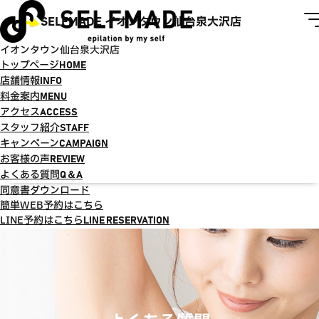
SELFMADE イオンタウン仙台泉大沢店
イオンタウン仙台泉大沢店
トップページ
HOME
店舗情報
INFO
料金案内
MENU
アクセス
ACCESS
スタッフ紹介
STAFF
キャンペーン
CAMPAIGN
お客様の声
REVIEW
よくある質問
Q＆A
同意書ダウンロード
簡単WEB予約はこちら
LINE予約はこちら
LINE RESERVATION