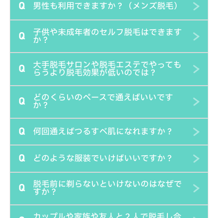
男性も利用できますか？（メンズ脱毛）
Q
す。途中でわからないことがあれば、いつでもスタッフを
手の届かない背中は別途1,100円でスタッフがお手伝いい
お呼びください。個室内に呼び出しボタンを設置しており
たしますので、必要であればお気軽にお申し付けくださ
子供や未成年者のセルフ脱毛はできます
Q
ます。
い。友達同士やパートナーと2人で入室して背中を施術し
当店は男性も女性も料金変わらずご利用可能です。男性も
か？
てもらうこともできます。
美を追究する時代なので、男性もぜひご利用ください。
大手脱毛サロンや脱毛エステでやっても
Q
小学生～中学生のお子様は親御様もしくは親権者様が同室
らうより脱毛効果が低いのでは？
のうえ施術されるのであれば可能です。当店の脱毛機には
どのくらいのペースで通えばいいです
お子様のデリケートな肌でも安全に使用できるチャイルド
Q
脱毛の施術は実は資格も必要ないほど、カンタンです。当
か？
モードがありますので、そちらを設定します。高校生以上
店では大手脱毛サロンやクリニックで多数導入されている
で18歳未満の方は、親権者同意書をダウンロードしてい
何回通えばつるすべ肌になれますか？
最新の高性能業務用脱毛機を導入しています。マシンの性
Q
目標とする脱毛完了までの期間によります。当店の脱毛マ
ただき、親御様もしくは親権者様の記入捺印をもらってご
能が同じで有れば、他人に施術してもらっても、自分で施
シンは毛周期に関係なく施術可能で普通の方が最短でつる
持参いただければ、1人でもご利用いただけます。
術しても効果は変わりません。事実エステティシャンは自
どのような服装でいけばいいですか？
Q
すべ肌を目指すなら週に1回施術可能です。肌に不安があ
部位による違いと個人差もありますが、目安としては3回
分で脱毛されている場合が多いです。大手脱毛サロンや従
り、あまり負担をかけたくない方には2週間から1ヶ月に1
程度で毛が伸びる速度が遅くなったり、毛が細くなること
来の脱毛エステでは回転率を重視して適当な施術をされて
脱毛前に剃らないといけないのはなぜで
Q
回の施術をオススメします。2ヶ月以上間隔をあけるのは
が実感できて、6回程度でお手入れが楽になり、12回程度
セルフ脱毛では通常服を汚してしまうことは無いのでお出
すか？
しまうことも少なくありません。むしろ自分でやるほうが
せっかくの効果が薄くなってしまう可能性もあるので、あ
で満足いただける状態になることが多いです。自己処理を
かけ服でご来店されても大丈夫です。ですがうっかりジェ
じっくり丁寧に施術されるので、脱毛効果は高くなる傾向
まりオススメできません。
カップルや家族や友人と２人で脱毛し合
することが多い女性のワキや、男性のヒゲなどは毛の生命
ルが付いたままの手で服を触ってしまうこともあり得ます