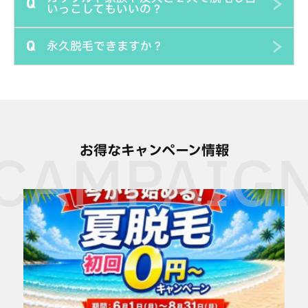
Q
にあります。
毛が伸びたまま照射すると光を遮ってしまうので効果が薄
いっこしてもいいの？
力がアップしており、他の部位に比べて多くの回数を必要
ので、汚れても良い服装でしたらより安心です。ジェルは
くなってしまいます。また毛が長いと焦げて火傷や痛みが
とすることが多いです。（男性のワキは少ない回数で効果
服についてもすぐに拭き取れます。
永久脱毛できますか？
出てしまうこともあります。脱毛効果をしっかり出すため
Q
があります）またVIOなど性毛と呼ばれる太くて濃い部位
可能です。むしろ2人でのご利用をオススメします。当店
にも事前に処理してからご来店ください。個室内に電動シ
は15回～20回くらいかかります。
では料金変わらずに最大３人まで入室が可能です。背中な
ェーバーをご用意しているので来店後に処理をすることは
ど手の届きにくい部位は2人だとやってもらえますし、2
当店は美容脱毛ですので永久脱毛はできません。永久脱毛
できますが時間を消費してしまうので事前に処理しておく
人で時間をシェアすれば料金もさらにお得になります。
という表現は医療行為に該当するので法律上で医師しか使
ことをオススメします。お手伝いコースでは背中のシェー
えない表現になります。ただ誤解されている方が多いので
ビングはスタッフが行うことも可能です。
すが、医療脱毛がうたっている永久脱毛という表現は永久
お得なキャンペーン情報
に毛が生えなくなるという意味ではありません。永久脱毛
は米国電気脱毛協会などの定義で、一定期間経過後の毛の
再生率が基準値に入っていれば永久脱毛と表現してよいこ
とになっています。実際には美容脱毛でも大差の無い効果
があります。詳しくは来店時に質問くだされば詳しくご説
明させていただきます。