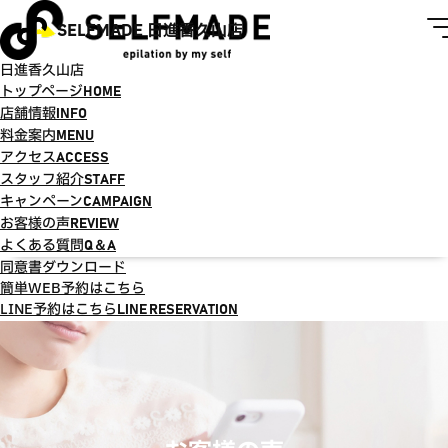
SELFMADE 日進香久山店
日進香久山店
トップページ
HOME
店舗情報
INFO
料金案内
MENU
アクセス
ACCESS
スタッフ紹介
STAFF
キャンペーン
CAMPAIGN
お客様の声
REVIEW
よくある質問
Q＆A
同意書ダウンロード
簡単WEB予約はこちら
LINE予約はこちら
LINE RESERVATION