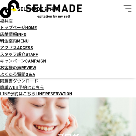
SELFMADE 福井店
福井店
トップページ
HOME
店舗情報
INFO
料金案内
MENU
アクセス
ACCESS
スタッフ紹介
STAFF
キャンペーン
CAMPAIGN
お客様の声
REVIEW
よくある質問
Q＆A
同意書ダウンロード
簡単WEB予約はこちら
LINE予約はこちら
LINE RESERVATION