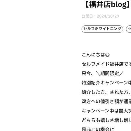
【福井店blo
公開日：
2024/10/29
セルフホワイトニング
こんにちは😃
セルフメイド福井店で
只今、＼期間限定／
特別紹介キャンペーン
紹介した方、された方
双方への値引き額が通常
キャンペーン中は最大30
どちらも嬉しさ増し増しで
是非この機会に