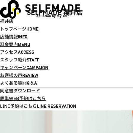
SELFMADE 福井店
福井店
トップページ
HOME
店舗情報
INFO
料金案内
MENU
アクセス
ACCESS
スタッフ紹介
STAFF
キャンペーン
CAMPAIGN
お客様の声
REVIEW
よくある質問
Q＆A
同意書ダウンロード
簡単WEB予約はこちら
LINE予約はこちら
LINE RESERVATION