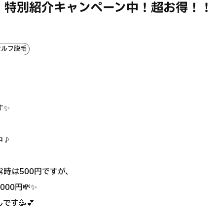
g】特別紹介キャンペーン中！超お得！！
セルフ脱毛
す✨
中♪
、
時は500円ですが、
00円💸✨
す🥳💕