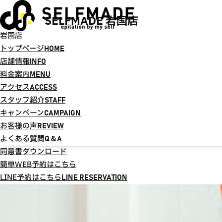
SELFMADE 岩国店
岩国店
トップページ
HOME
店舗情報
INFO
料金案内
MENU
アクセス
ACCESS
スタッフ紹介
STAFF
キャンペーン
CAMPAIGN
お客様の声
REVIEW
よくある質問
Q＆A
同意書ダウンロード
簡単WEB予約はこちら
LINE予約はこちら
LINE RESERVATION