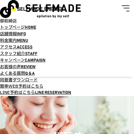
SELFMADE 御前崎店
御前崎店
トップページ
HOME
店舗情報
INFO
料金案内
MENU
アクセス
ACCESS
スタッフ紹介
STAFF
キャンペーン
CAMPAIGN
お客様の声
REVIEW
よくある質問
Q＆A
同意書ダウンロード
簡単WEB予約はこちら
LINE予約はこちら
LINE RESERVATION