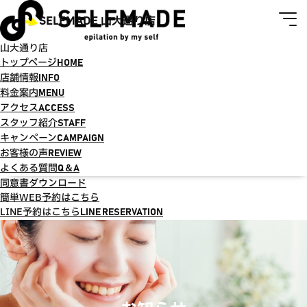
SELFMADE 山大通り店
山大通り店
トップページ
HOME
店舗情報
INFO
料金案内
MENU
アクセス
ACCESS
スタッフ紹介
STAFF
キャンペーン
CAMPAIGN
お客様の声
REVIEW
よくある質問
Q＆A
同意書ダウンロード
簡単WEB予約はこちら
LINE予約はこちら
LINE RESERVATION