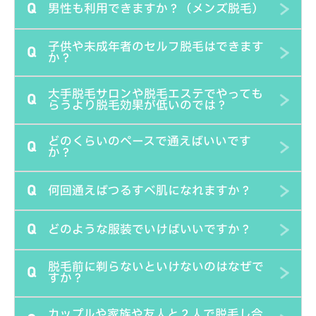
男性も利用できますか？（メンズ脱毛）
Q
す。途中でわからないことがあれば、いつでもスタッフを
手の届かない背中は別途1,100円でスタッフがお手伝いい
お呼びください。個室内に呼び出しボタンを設置しており
たしますので、必要であればお気軽にお申し付けくださ
子供や未成年者のセルフ脱毛はできます
Q
ます。
い。友達同士やパートナーと2人で入室して背中を施術し
当店は男性も女性も料金変わらずご利用可能です。男性も
か？
てもらうこともできます。
美を追究する時代なので、男性もぜひご利用ください。
大手脱毛サロンや脱毛エステでやっても
Q
小学生～中学生のお子様は親御様もしくは親権者様が同室
らうより脱毛効果が低いのでは？
のうえ施術されるのであれば可能です。当店の脱毛機には
どのくらいのペースで通えばいいです
お子様のデリケートな肌でも安全に使用できるチャイルド
Q
脱毛の施術は実は資格も必要ないほど、カンタンです。当
か？
モードがありますので、そちらを設定します。高校生以上
店では大手脱毛サロンやクリニックで多数導入されている
で18歳未満の方は、親権者同意書をダウンロードしてい
何回通えばつるすべ肌になれますか？
最新の高性能業務用脱毛機を導入しています。マシンの性
Q
目標とする脱毛完了までの期間によります。当店の脱毛マ
ただき、親御様もしくは親権者様の記入捺印をもらってご
能が同じで有れば、他人に施術してもらっても、自分で施
シンは毛周期に関係なく施術可能で普通の方が最短でつる
持参いただければ、1人でもご利用いただけます。
術しても効果は変わりません。事実エステティシャンは自
どのような服装でいけばいいですか？
Q
すべ肌を目指すなら週に1回施術可能です。肌に不安があ
部位による違いと個人差もありますが、目安としては3回
分で脱毛されている場合が多いです。大手脱毛サロンや従
り、あまり負担をかけたくない方には2週間から1ヶ月に1
程度で毛が伸びる速度が遅くなったり、毛が細くなること
来の脱毛エステでは回転率を重視して適当な施術をされて
脱毛前に剃らないといけないのはなぜで
Q
回の施術をオススメします。2ヶ月以上間隔をあけるのは
が実感できて、6回程度でお手入れが楽になり、12回程度
セルフ脱毛では通常服を汚してしまうことは無いのでお出
すか？
しまうことも少なくありません。むしろ自分でやるほうが
せっかくの効果が薄くなってしまう可能性もあるので、あ
で満足いただける状態になることが多いです。自己処理を
かけ服でご来店されても大丈夫です。ですがうっかりジェ
じっくり丁寧に施術されるので、脱毛効果は高くなる傾向
まりオススメできません。
カップルや家族や友人と２人で脱毛し合
することが多い女性のワキや、男性のヒゲなどは毛の生命
ルが付いたままの手で服を触ってしまうこともあり得ます