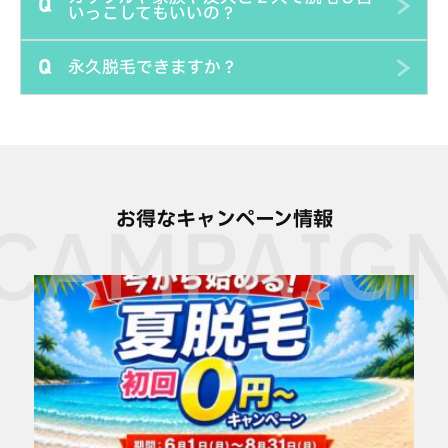
Q
にあります。
毛が伸びたまま照射すると光を遮ってしまうので効果が薄
いっこしてもいいの？
力がアップしており、他の部位に比べて多くの回数を必要
ので、汚れても良い服装でしたらより安心です。ジェルは
くなってしまいます。また毛が長いと焦げて火傷や痛みが
とすることが多いです。（男性のワキは少ない回数で効果
服についてもすぐに拭き取れます。
永久脱毛できますか？
出てしまうこともあります。脱毛効果をしっかり出すため
Q
があります）またVIOなど性毛と呼ばれる太くて濃い部位
可能です。むしろ2人でのご利用をオススメします。当店
にも事前に処理してからご来店ください。個室内に電動シ
は15回～20回くらいかかります。
では料金変わらずに最大３人まで入室が可能です。背中な
ェーバーをご用意しているので来店後に処理をすることは
ど手の届きにくい部位は2人だとやってもらえますし、2
当店は美容脱毛ですので永久脱毛はできません。永久脱毛
できますが時間を消費してしまうので事前に処理しておく
人で時間をシェアすれば料金もさらにお得になります。
という表現は医療行為に該当するので法律上で医師しか使
ことをオススメします。お手伝いコースでは背中のシェー
えない表現になります。ただ誤解されている方が多いので
ビングはスタッフが行うことも可能です。
すが、医療脱毛がうたっている永久脱毛という表現は永久
お得なキャンペーン情報
に毛が生えなくなるという意味ではありません。永久脱毛
は米国電気脱毛協会などの定義で、一定期間経過後の毛の
再生率が基準値に入っていれば永久脱毛と表現してよいこ
とになっています。実際には美容脱毛でも大差の無い効果
があります。詳しくは来店時に質問くだされば詳しくご説
明させていただきます。