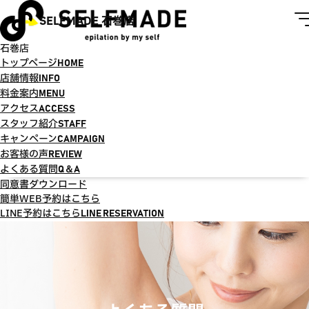
SELFMADE 石巻店
石巻店
トップページ
HOME
店舗情報
INFO
料金案内
MENU
アクセス
ACCESS
スタッフ紹介
STAFF
キャンペーン
CAMPAIGN
お客様の声
REVIEW
よくある質問
Q＆A
同意書ダウンロード
簡単WEB予約はこちら
LINE予約はこちら
LINE RESERVATION