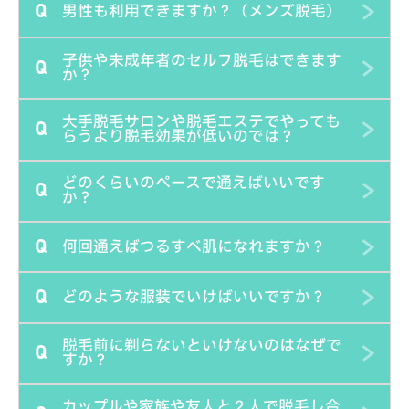
男性も利用できますか？（メンズ脱毛）
Q
す。途中でわからないことがあれば、いつでもスタッフを
手の届かない背中は別途1,100円でスタッフがお手伝いい
お呼びください。個室内に呼び出しボタンを設置しており
たしますので、必要であればお気軽にお申し付けくださ
子供や未成年者のセルフ脱毛はできます
Q
ます。
い。友達同士やパートナーと2人で入室して背中を施術し
当店は男性も女性も料金変わらずご利用可能です。男性も
か？
てもらうこともできます。
美を追究する時代なので、男性もぜひご利用ください。
大手脱毛サロンや脱毛エステでやっても
Q
小学生～中学生のお子様は親御様もしくは親権者様が同室
らうより脱毛効果が低いのでは？
のうえ施術されるのであれば可能です。当店の脱毛機には
どのくらいのペースで通えばいいです
お子様のデリケートな肌でも安全に使用できるチャイルド
Q
脱毛の施術は実は資格も必要ないほど、カンタンです。当
か？
モードがありますので、そちらを設定します。高校生以上
店では大手脱毛サロンやクリニックで多数導入されている
で18歳未満の方は、親権者同意書をダウンロードしてい
何回通えばつるすべ肌になれますか？
最新の高性能業務用脱毛機を導入しています。マシンの性
Q
目標とする脱毛完了までの期間によります。当店の脱毛マ
ただき、親御様もしくは親権者様の記入捺印をもらってご
能が同じで有れば、他人に施術してもらっても、自分で施
シンは毛周期に関係なく施術可能で普通の方が最短でつる
持参いただければ、1人でもご利用いただけます。
術しても効果は変わりません。事実エステティシャンは自
どのような服装でいけばいいですか？
Q
すべ肌を目指すなら週に1回施術可能です。肌に不安があ
部位による違いと個人差もありますが、目安としては3回
分で脱毛されている場合が多いです。大手脱毛サロンや従
り、あまり負担をかけたくない方には2週間から1ヶ月に1
程度で毛が伸びる速度が遅くなったり、毛が細くなること
来の脱毛エステでは回転率を重視して適当な施術をされて
脱毛前に剃らないといけないのはなぜで
Q
回の施術をオススメします。2ヶ月以上間隔をあけるのは
が実感できて、6回程度でお手入れが楽になり、12回程度
セルフ脱毛では通常服を汚してしまうことは無いのでお出
すか？
しまうことも少なくありません。むしろ自分でやるほうが
せっかくの効果が薄くなってしまう可能性もあるので、あ
で満足いただける状態になることが多いです。自己処理を
かけ服でご来店されても大丈夫です。ですがうっかりジェ
じっくり丁寧に施術されるので、脱毛効果は高くなる傾向
まりオススメできません。
カップルや家族や友人と２人で脱毛し合
することが多い女性のワキや、男性のヒゲなどは毛の生命
ルが付いたままの手で服を触ってしまうこともあり得ます