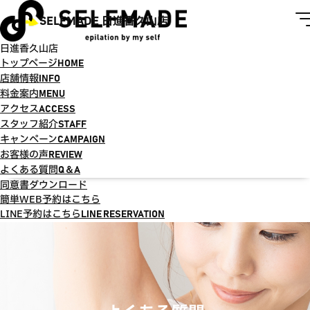
SELFMADE 日進香久山店
日進香久山店
トップページ
HOME
店舗情報
INFO
料金案内
MENU
アクセス
ACCESS
スタッフ紹介
STAFF
キャンペーン
CAMPAIGN
お客様の声
REVIEW
よくある質問
Q＆A
同意書ダウンロード
簡単WEB予約はこちら
LINE予約はこちら
LINE RESERVATION