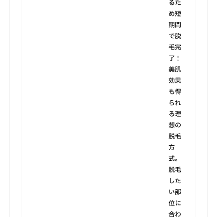
るた
め短
期間
で脱
毛完
了！
美肌
効果
も得
られ
る理
想の
脱毛
方
式。
脱毛
した
い部
位に
合わ