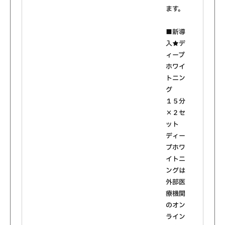
ます。
■新導
入★デ
ィープ
ホワイ
トニン
グ
１５分
×２セ
ット
ディー
プホワ
イトニ
ングは
外部医
療機関
のオン
ライン