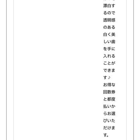
漂白す
るので
透明感
のある
白く美
しい歯
を手に
入れる
ことが
できま
す♪
お得な
回数券
と都度
払いか
らお選
びいた
だけま
す。