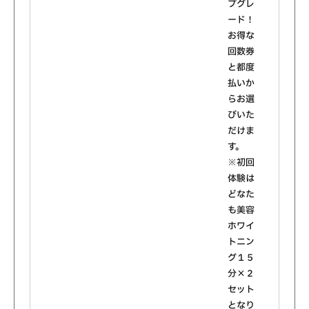
プグレ
ード！
お得な
回数券
と都度
払いか
らお選
びいた
だけま
す。
※初回
体験は
どなた
も美容
ホワイ
トニン
グ１５
分×２
セット
となり