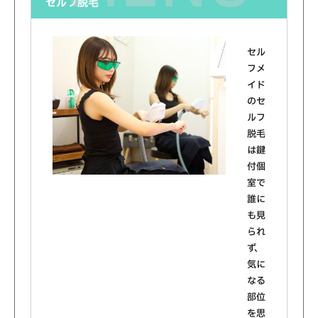
セルフ脱毛
セル
フメ
イド
のセ
ルフ
脱毛
は鍵
付個
室で
誰に
も見
られ
ず、
気に
なる
部位
を思