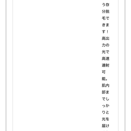
う存
分脱
毛で
きま
す！
高出
力の
光で
高速
連射
可
能。
肌内
部ま
でし
っか
りと
光を
届け