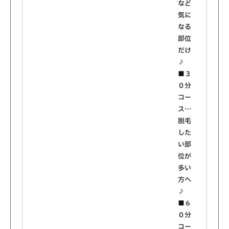
など
気に
なる
部位
だけ
♪
■３
０分
コー
ス…
脱毛
した
い部
位が
多い
方へ
♪
■６
０分
コー