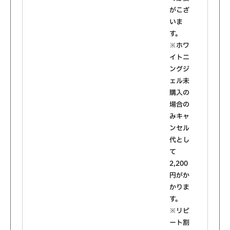
がこざ
いま
す。
※ホワ
イトニ
ングジ
ェル未
購入の
場合の
みキャ
ンセル
代とし
て
2,200
円がか
かりま
す。
※リピ
ート割