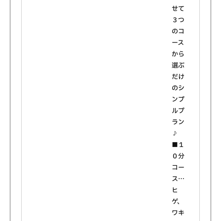
せて
３つ
のコ
ース
から
選ぶ
だけ
のシ
ンプ
ルプ
ラン
♪
■１
０分
コー
ス…
ヒ
ゲ、
ワキ