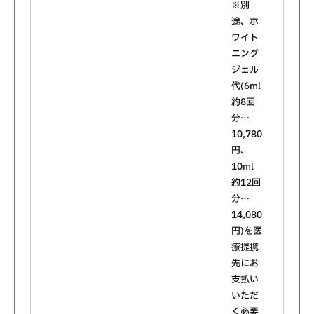
※別
途、ホ
ワイト
ニング
ジェル
代(6ml
約8回
分…
10,780
円、
10ml
約12回
分…
14,080
円)を医
療提携
先にお
支払い
いただ
く必要