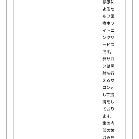
診療に
よるセ
ルフ医
療ホワ
イトニ
ングサ
ービス
です。
弊サロ
ンは照
射を行
えるサ
ロンと
して提
携をし
ており
ます。
歯の内
部の黄
ばみを