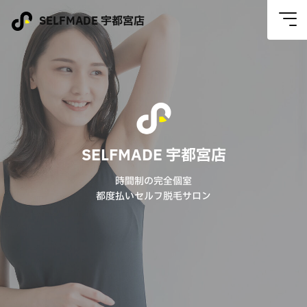
SELFMADE 宇都宮店
SELFMADE 宇都宮店
時間制の完全個室
都度払いセルフ脱毛サロン